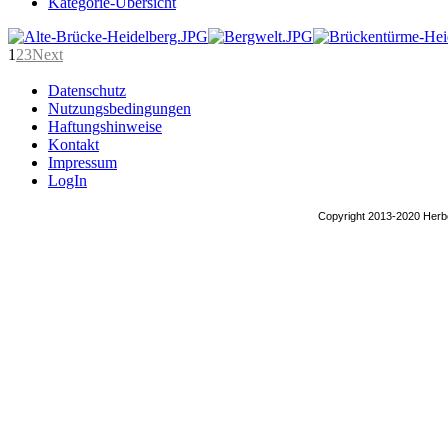
Kategorie-Übersicht
1
2
3
Next
AdmirorGallery 5.2.0
, author/s
Vasiljevski
&
Kekeljevic
.
Datenschutz
Nutzungsbedingungen
Haftungshinweise
Kontakt
Impressum
LogIn
Copyright 2013-2020 Herbe